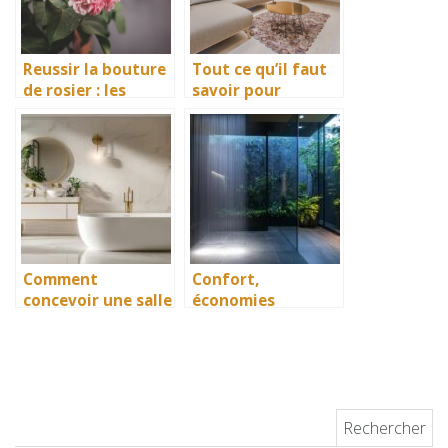
Reussir la bouture
Tout ce qu’il faut
de rosier : les
savoir pour
conseils
meubler une
indispensables
maison
Comment
Confort,
concevoir une salle
économies
de bain haut de
d’énergie :
gamme : astuces et
pourquoi faire
recommandations
installer des
panneaux
photovoltaïques
Rechercher :
sur sa maison ?