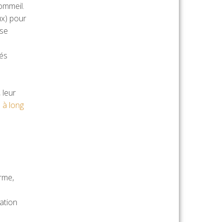
ommeil.
ux) pour
sse
tés
 leur
 à long
e
rme,
ation