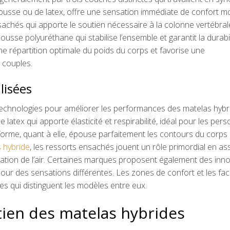
usse ou de latex, offre une sensation immédiate de confort mo
achés qui apporte le soutien nécessaire à la colonne vertébral
sse polyuréthane qui stabilise l’ensemble et garantit la durabil
ne répartition optimale du poids du corps et favorise une
 couples.
lisées
 technologies pour améliorer les performances des matelas hybr
le latex qui apporte élasticité et respirabilité, idéal pour les per
forme, quant à elle, épouse parfaitement les contours du corps
 hybride
, les ressorts ensachés jouent un rôle primordial en as
ulation de l’air. Certaines marques proposent également des inn
ur des sensations différentes. Les zones de confort et les fa
ues qui distinguent les modèles entre eux.
utien des matelas hybrides