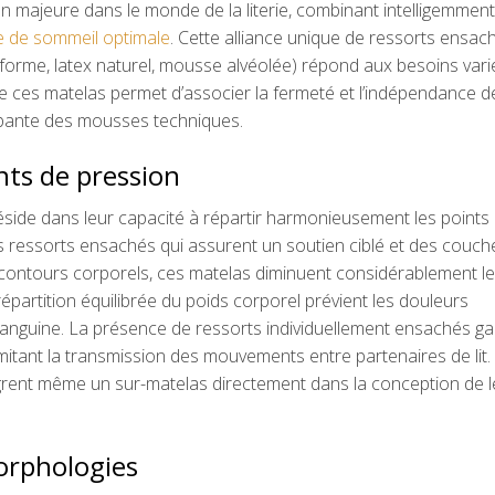
n majeure dans le monde de la literie, combinant intelligemment
e de sommeil optimale
. Cette alliance unique de ressorts ensac
orme, latex naturel, mousse alvéolée) répond aux besoins vari
 ces matelas permet d’associer la fermeté et l’indépendance d
pante des mousses techniques.
nts de pression
éside dans leur capacité à répartir harmonieusement les points
s ressorts ensachés qui assurent un soutien ciblé et des couch
ontours corporels, ces matelas diminuent considérablement l
épartition équilibrée du poids corporel prévient les douleurs
n sanguine. La présence de ressorts individuellement ensachés ga
itant la transmission des mouvements entre partenaires de lit.
ent même un sur-matelas directement dans la conception de l
orphologies