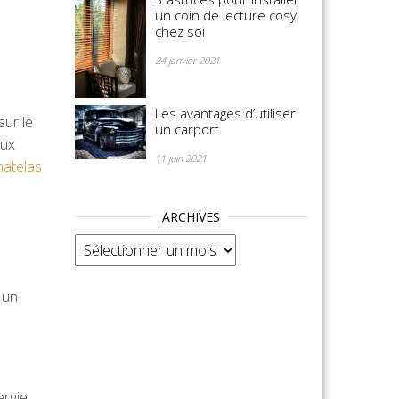
un coin de lecture cosy
chez soi
24 janvier 2021
Les avantages d’utiliser
sur le
un carport
aux
11 juin 2021
atelas
ARCHIVES
Archives
 un
rgie.