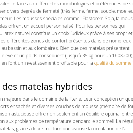
yvalence face aux différentes morphologies et préférences de s
r divers degrés de fermeté (très ferme, ferme, souple, moelle
rmeur. Les mousses spéciales comme l’Elastorem Soja, la mou
elas offrent un accueil personnalisé. Pour les personnes qui
du latex naturel constitue un choix judicieux grâce à ses proprié
ar les différentes zones de confort présentes dans de nombreux
, au bassin et aux lombaires. Bien que ces matelas présentent
s élevé et un poids conséquent (jusqu’à 35 kg pour un 160×200),
l en font un investissement profitable pour la
qualité du sommeil
 des matelas hybrides
n majeure dans le domaine de la literie. Leur conception uniqu
ssorts ensachés et diverses couches de mousse (mémoire de fo
aison astucieuse offre non seulement un équilibre optimal entre
tion aux problèmes de température pendant le sommeil. La régul
elas, grâce à leur structure qui favorise la circulation de l’air.