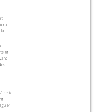
t.
icro-
 la
a
ts et
yant
des
à cette
nt
éguler