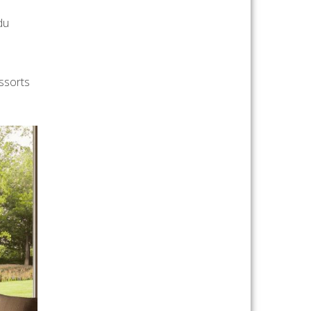
du
essorts