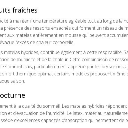
uits fraîches
cité à maintenir une température agréable tout au long de la nui
e la présence des ressorts ensachés qui forment un réseau de m
irement aux matelas entièrement en mousse qui peuvent accumuler
évacue l’excès de chaleur corporelle.
 matelas hybrides, contribue également à cette respirabilité. S
tion de l’humidité et de la chaleur. Cette combinaison de ressor
e sommeil frais, particulièrement apprécié par les personnes a
n confort thermique optimal, certains modèles proposent même 
aque saison.
nocturne
lement à la qualité du sommeil. Les matelas hybrides répondent 
on et d’évacuation de l’humidité. Le latex, matériau naturelleme
sède d’excellentes capacités d’absorption qui permettent de r