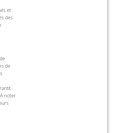
hés et
és des
e
 de
es de
es
rantit
 À noter
eurs