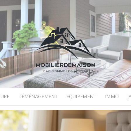
DEMAISON
EURE
DÉMÉNAGEMENT
EQUIPEMENT
IMMO
J