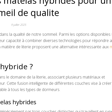
s matelas hybrides pour un
eil de qualite
9 juillet 2025
ans la qualité de notre sommeil. Parmi les options disponibles 
 leur capacité à combiner diverses technologies pour répondre 
matière de literie proposent une alternative intéressante aux
m
 hybride ?
s le domaine de la literie, associant plusieurs matériaux et
r. Cette fusion intelligente de différentes couches vise à créer
table à tous les types de dormeurs.
elas hybrides
généralement par trois couches distinctes qui travaillent en syne