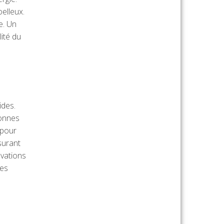
elleux.
e. Un
ité du
ides.
sonnes
 pour
surant
ovations
ces