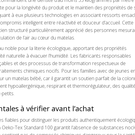
e pour la longévité du produit et le maintien des propriétés de 
uant à eux plusieurs technologies en associant ressorts ensac
ompromis intelligent entre réactivité et douceur d’accueil. Cette
tien structuré particulièrement apprécié des personnes mesura
ulation de l’air au cœur du matelas.
u noble pour la literie écologique, apportant des propriétés
té naturelle à évacuer l’humidité. Les fabricants responsables
açables et des processus de transformation respectueux de
traitements chimiques nocifs. Pour les familles avec de jeunes e
r un matelas bébé, car il garantit un soutien parfait de la colo
ent hypoallergénique, respirant et thermorégulateur, des qualit
petits.
ales à vérifier avant l’achat
res fiables pour distinguer les produits authentiquement écologi
on Oeko-Tex Standard 100 garantit l’absence de substances noci
s ne contient pas de composés chimiques dangereux pour la sant