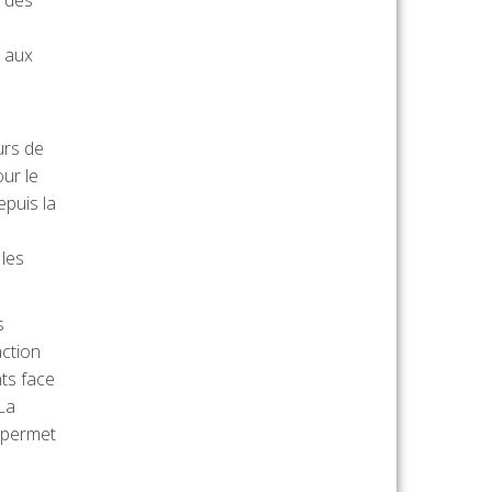
n aux
urs de
ur le
epuis la
 les
s
action
nts face
 La
, permet