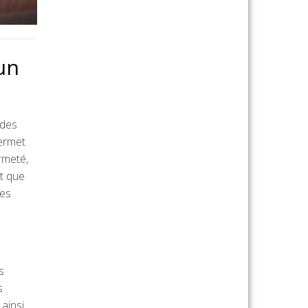
un
 des
permet
rmeté,
nt que
des
s
s
ainsi