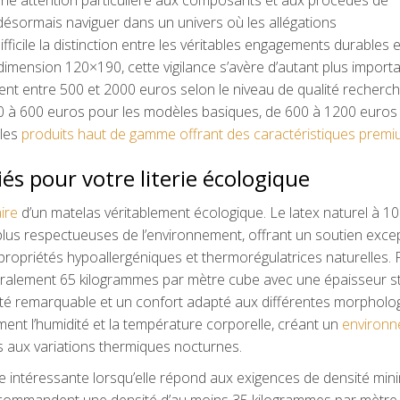
désormais naviguer dans un univers où les allégations
ficile la distinction entre les véritables engagements durables e
imension 120×190, cette vigilance s’avère d’autant plus import
ment entre 500 et 2000 euros selon le niveau de qualité recherch
 à 600 euros pour les modèles basiques, de 600 à 1200 euros 
 les
produits haut de gamme offrant des caractéristiques prem
iés pour votre literie écologique
ire
d’un matelas véritablement écologique. Le latex naturel à 1
plus respectueuses de l’environnement, offrant un soutien exce
propriétés hypoallergéniques et thermorégulatrices naturelles.
énéralement 65 kilogrammes par mètre cube avec une épaisseur 
lité remarquable et un confort adapté aux différentes morpholog
ment l’humidité et la température corporelle, créant un
environ
 aux variations thermiques nocturnes.
 intéressante lorsqu’elle répond aux exigences de densité mini
 recommandent une densité d’au moins 35 kilogrammes par mètre