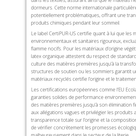
dormeurs. Cette norme internationale particulièr
potentiellement problématiques, offrant une tran
produits chimiques pendant leur sommeil.
Le label CertiPUR-US certifie quant à lui que les
environnementaux et sanitaires rigoureux, exclua
flamme nocifs. Pour les matériaux d’origine végét
latex organique attestent du respect de standards
culture des matières premières jusqu’à la transfor
structures de soutien ou les sommiers garantit u
matériaux recyclés certifie l’origine et le trait
Les certifications européennes comme l’EU Eco
garanties solides de performance environnemental
des matières premières jusqu’à son élimination fi
aux allégations vagues et privilégier les produits
transparence totale sur l’origine et la composit
de vérifier concrètement les promesses écologiqu
malheureusement dans le secteur de la literie.