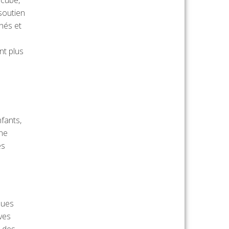
soutien
hés et
nt plus
nfants,
nne
és
ques
ves
é des