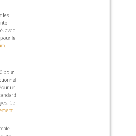
t les
ante
é, avec
pour le
ium
.
00 pour
ptionnel
 Pour un
standard
ies. Ce
nement
male.
 cube,