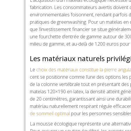
fabrication. Les consommateurs avertis doivent 
environnementales foisonnent, rendant parfois dif
pratiques de greenwashing. Pour un matelas en d
que l’investissement financier se situe générale
une fourchette d’entrée de gamme autour de 300
milieu de gamme, et au-delà de 1200 euros pour
Les matériaux naturels privilég
Le
choix des matériaux constitue la pierre angula
cent se positionne comme l’une des options les 
de la colonne vertébrale tout en présentant des 
matelas 120×190 en latex, la densité atteint g
de 20 centimètres, garantissant ainsi une durabi
matériau naturellement respirant régule efficace
de sommeil optimal
pour les personnes sensibles
La mousse écologique représente une alternative
Pour assurer un soutien équilibré, les experts