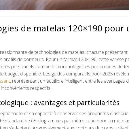
ogies de matelas 120×190 pour 
pressionnante de technologies de matelas, chacune présentant
ts profils de dormeurs. Pour un format 120×190, cette variété 
ritères personnels comme la morphologie, les préférences de fe
e le budget disponible. Les guides comparatifs pour 2025 révèle
ssant
, représentant un équilibre intelligent entre les avantages 
 inconvénients respectifs.
ologique : avantages et particularités
xceptionnelle et sa capacité à conserver ses propriétés élastique
é standard de 65 kilogrammes par mètre cube pour un matela
t en s’adaptant progressivement aux contours du corps, créant 