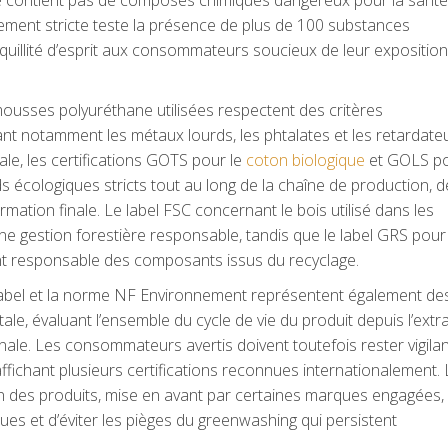
ement stricte teste la présence de plus de 100 substances
quillité d’esprit aux consommateurs soucieux de leur expositio
 mousses polyuréthane utilisées respectent des critères
nt notamment les métaux lourds, les phtalates et les retardate
ale, les certifications GOTS pour le
coton biologique
et GOLS po
 écologiques stricts tout au long de la chaîne de production, d
mation finale. Le label FSC concernant le bois utilisé dans les
ne gestion forestière responsable, tandis que le label GRS pour
ement responsable des composants issus du recyclage.
label et la norme NF Environnement représentent également de
e, évaluant l’ensemble du cycle de vie du produit depuis l’extr
nale. Les consommateurs avertis doivent toutefois rester vigila
 affichant plusieurs certifications reconnues internationalement.
ion des produits, mise en avant par certaines marques engagées
es et d’éviter les pièges du greenwashing qui persistent