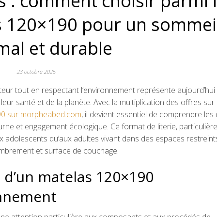
 : comment choisir parmi 
as 120×190 pour un sommei
mal et durable
23 octobre 2025
eur tout en respectant l’environnement représente aujourd’hui 
santé et de la planète. Avec la multiplication des offres sur 
×90 sur morpheabed.com
, il devient essentiel de comprendre les 
turne et engagement écologique. Ce format de literie, particuliè
ux adolescents qu’aux adultes vivant dans des espaces restreints
ombrement et surface de couchage.
n d’un matelas 120×190
onnement
 une attention particulière aux composants et aux procédés de