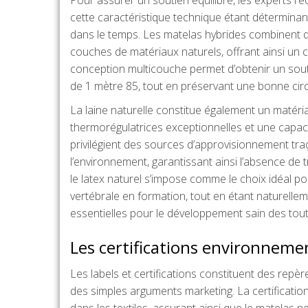
cette caractéristique technique étant déterminant
dans le temps. Les matelas hybrides combinent q
couches de matériaux naturels, offrant ainsi un c
conception multicouche permet d’obtenir un sou
de 1 mètre 85, tout en préservant une bonne circ
La laine naturelle constitue également un matéria
thermorégulatrices exceptionnelles et une capaci
privilégient des sources d’approvisionnement tr
l’environnement, garantissant ainsi l’absence de 
le latex naturel s’impose comme le choix idéal pou
vertébrale en formation, tout en étant naturellem
essentielles pour le développement sain des tout-
Les certifications environnement
Les labels et certifications constituent des repè
des simples arguments marketing. La certificati
dans les textiles, assurant ainsi que le matela