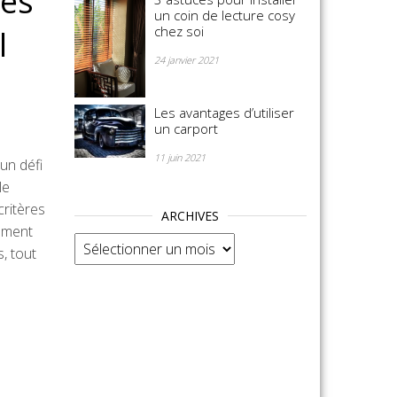
les
un coin de lecture cosy
chez soi
l
24 janvier 2021
Les avantages d’utiliser
un carport
11 juin 2021
un défi
le
critères
ARCHIVES
rement
Archives
, tout